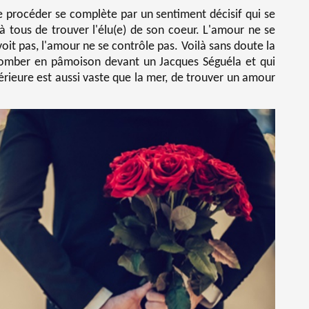
 procéder se complète par un sentiment décisif qui se
 à tous de trouver l'élu(e) de son coeur. L'amour ne se
it pas, l'amour ne se contrôle pas. Voilà sans doute la
tomber en pâmoison devant un Jacques Séguéla et qui
érieure est aussi vaste que la mer, de trouver un amour