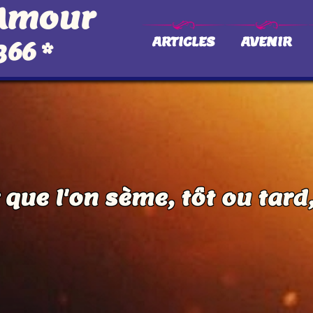
 Amour
ARTICLES
AVENIR
366
*
que l'on sème, tôt ou tard,