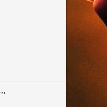
cles
|